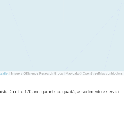
Leaflet
| Imagery GIScience Research Group | Map data © OpenStreetMap contributors
onisti. Da oltre 170 anni garantisce qualità, assortimento e servizi