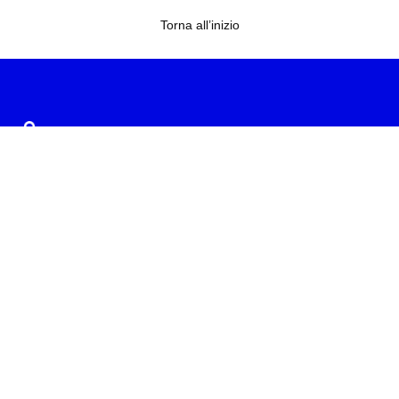
Torna all’inizio
Consegna sempre gratuita in negozio
ioni
Buffetti