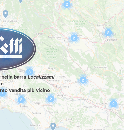
2
2
2
8
3
P nella barra
Localizzami
2
re
unto vendita più vicino
7
2
2
2