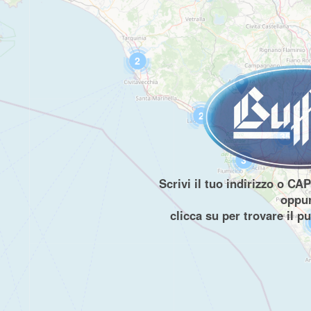
2
2
35
3
Scrivi il tuo indirizzo o CA
oppu
clicca su
per trovare il p