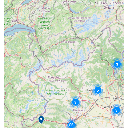
3
5
3
3
26